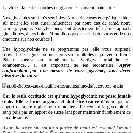
La vie est faite des courbes de glycémies souvent inattendues ;
Nos glycémies sont très sensibles. À nos dépenses énergétiques bien
sûr mais elles sont aussi influencées par notre état de santé, notre
forme physique. Nos glycémies sont directement liées à nos apports
glucidiques, à nos bolus. N’oublions pas les effets du stress et de nos
émotions sur nos courbes !
Une hypoglycémie ne se programme pas, elle vous surprend
souvent. Les signes annonciateurs sont multiples et peuvent différer.
Pâleur, sueurs ou tremblements. Vertiges, irritabilité ou
somnolence… il est important de les reconnaitre.
Après
confirmation par une mesure de votre glycémie, vous devez
absorber du sucre.
Car la seule certitude est qu’une hypoglycémie ne passe jamais
seule. Elle est une urgence et doit être traitée
d’abord par un
apport de sucre rapide pour remonter efficacement la glycémie du
sang puis par un apport de sucre lent pour maintenir durablement ce
taux de sucre.
Avoir du sucre sur soi ou à portée de main est essentiel lorsque
l’on vit avec un diabète. Être en mesure de proposer un resucrage