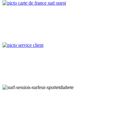
Made in France
ELABORÉ & FAÇONNÉ en France Des Landes à la Vendée,
nous sommes Côte Atlantique
Service client
BESOIN D’AIDE ?
Envoyez-nous un e-mail à
hello@glours.com
EQUILIBRE. HYPOGLYCEMIE. RESUCRAGE.
DIABETE.
RIEN N’EST IMPOSSIBLE.
COURBE DANS LA CIBLE. HbA1c. INSULINE.
SE FIXER
DES OBJECTIFS.
RESPECTER SON CORPS.BOLUS.
GRANDIR.
PRENDRE DU TEMPS POUR SOI.
GOURMAND. GLUCOSE.
DES Gluc Hypo DANS SA POCHE.glours