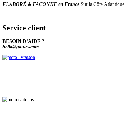
ELABORÉ & FAÇONNÉ en France
Sur la Côte Atlantique
Service client
BESOIN D’AIDE ?
hello@glours.com
Livraison
Offerte dès 50 € d’achats.
Envoi par Mondial Relay et Colissimo
Paiement
Les paiements s’effectuent via le système de paiement sécurisé
PayPlug. Paiement 100% Sécurisé