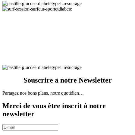
EQUILIBRE. HYPOGLYCEMIE. RESUCRAGE.
DIABETE.
RIEN N’EST IMPOSSIBLE.
COURBE DANS LA CIBLE. HbA1c. INSULINE.
SE FIXER
DES OBJECTIFS.
RESPECTER SON
CORPS.BOLUS.
GRANDIR.
PRENDRE DU TEMPS POUR
SOI.
GOURMAND. GLUCOSE.
DES Gluc Hypo DANS SA POCHE.glours
Souscrire à notre Newsletter
Partagez nos bons plans, notre quotidien…
Merci de vous être inscrit à notre
newsletter